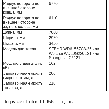
Радиус поворота по
6770
внешней стороне
ковша, мм
Радиус поворота по
6110
внешней стороне
заднего колеса, мм
Длина, мм
7880
Ширина, мм
2970
Высота, мм
3450
Модель двигателя
STEYR WD61567G3-36 или
Weichai WD10G220E21 или
Shangchai C6121
Мощность двигателя,
162
кВт
Заправочная емкость
280
гидросистемы, л
Заправочная емкость
210
топлива, л
Погрузчик Foton FL956F – цены