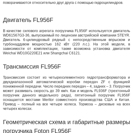
поворачиваются относительно друг друга с помощью гидроцилиндров.
Двигатель FL956F
В качестве силового агрегата погрузчика FL956F используется двигатель
WD61567G3-36, выпускаемый по лицензии австрийской компании STEYR.
Двигатель 6-цилиндровый рядный с непосредственным впрыском и
турбонаддувом мощностью 162 кВт (220 л.с.). На этой модели, в
зависимости от комплектации, также возможна установка двигателя
Weichai WD10G220E21 или Shangchai C6121.
Трансмиссия FL956F
Трансмиссия состоит из четырехэлементного гидротрансформатора и
двухдиапазонной автоматической коробки передач ZF с функцией
пониженной передачи. Число передних передач – 4, задних – 3. Погрузчик
может развивать скорость до 39 км/ч. Как и модель FL936F (трехтонный
погрузчик данного модельного ряда), пятитонный погрузчик FL956F
оснащается мостами Meritor совместного производства США и Китая.
Привод – полный на все четыре колеса. Тормоза – дисковые на всех
четырех колесах.
Геометрическая схема и габаритные размеры
погрузчика Foton FL956F